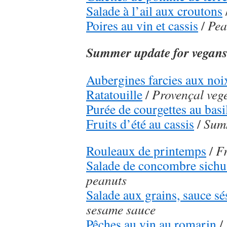
Salade à l’ail aux croutons
Poires au vin et cassis
/
Pea
Summer update for vegan
Aubergines farcies aux noi
Ratatouille
/
Provençal veg
Purée de courgettes au basi
Fruits d’été au cassis
/
Summ
Rouleaux de printemps
/
Fr
Salade de concombre sichu
peanuts
Salade aux grains, sauce s
sesame sauce
Pêches au vin au romarin
/