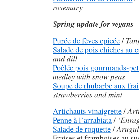
rosemary
Spring update for vegans
Purée de fèves epicée
/
Tang
Salade de pois chiches au 
and dill
Poêlée pois gourmands-peti
medley with snow peas
Soupe de rhubarbe aux frai
strawberries and mint
Artichauts vinaigrette
/
Art
Penne à l’arrabiata
/
‘Enrag
Salade de roquette
/
Arugul
Fraises et framboises au su