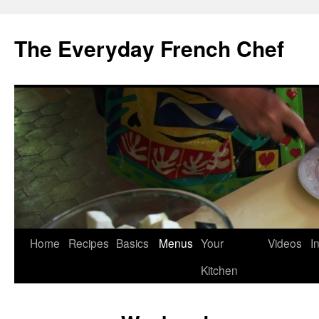
Skip
to
The Everyday French Chef
content
Home
Recipes
Basics
Menus
Your
Videos
I
Kitchen