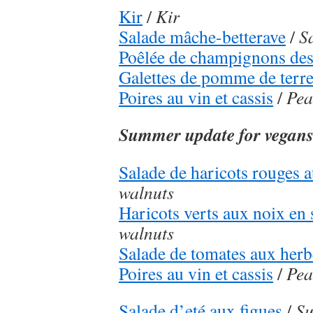
Kir
/
Kir
Salade mâche-betterave
/
S
Poêlée de champignons des
Galettes de pomme de terr
Poires au vin et cassis
/
Pea
Summer update for vegan
Salade de haricots rouges 
walnuts
Haricots verts aux noix en 
walnuts
Salade de tomates aux herb
Poires au vin et cassis
/
Pea
Salade d’eté aux figues
/
Su