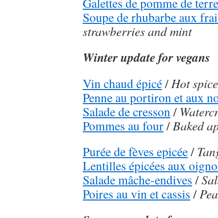
Galettes de pomme de terr
Soupe de rhubarbe aux frai
strawberries and mint
Winter update for vegans
Vin chaud épicé
/
Hot spic
Penne au portiron et aux n
Salade de cresson
/
Watercr
Pommes au four
/
Baked ap
Purée de fèves epicée
/
Tang
Lentilles épicées aux oign
Salade mâche-endives
/
Sal
Poires au vin et cassis
/
Pea