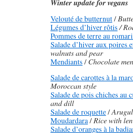
Winter update for vegans
Velouté de butternut
/
Butt
Légumes d’hiver rôtis
/ Ro
Pommes de terre au romar
Salade d’hiver aux poires e
walnuts and pear
Mendiants
/
Chocolate men
Salade de carottes à la mar
Moroccan style
Salade de pois chiches au 
and dill
Salade de roquette
/
Arugul
Moudardara
/
Rice with len
Salade d’oranges à la badi