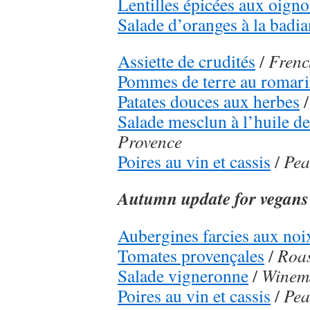
Lentilles épicées aux oign
Salade d’oranges à la badi
Assiette de crudités
/
Frenc
Pommes de terre au romar
Patates douces aux herbes
Salade mesclun à l’huile d
Provence
Poires au vin et cassis
/
Pea
Autumn update for vegans
Aubergines farcies aux noi
Tomates provençales
/
Roas
Salade vigneronne
/
Winema
Poires au vin et cassis
/
Pea