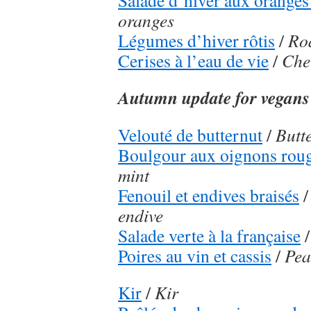
Salade d’hiver aux oranges
oranges
Légumes d’hiver rôtis
/
Roa
Cerises à l’eau de vie
/
Cher
Autumn update for vegans
Velouté de butternut
/
Butt
Boulgour aux oignons rou
mint
Fenouil et endives braisés
/
endive
Salade verte à la française
Poires au vin et cassis
/
Pea
Kir
/
Kir