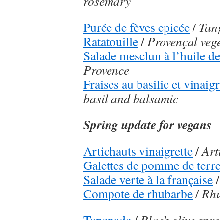
rosemary
Purée de fèves epicée
/
Tang
Ratatouille
/
Provençal veg
Salade mesclun à l’huile d
Provence
Fraises au basilic et vinai
basil and balsamic
Spring update for vegans
Artichauts vinaigrette
/
Art
Galettes de pomme de terr
Salade verte à la française
Compote de rhubarbe
/
Rhu
Tapenade
/
Black olive spr