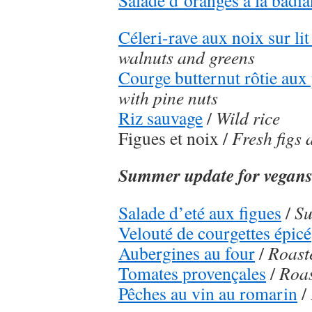
Salade d’oranges à la badi
Céleri-rave aux noix sur lit
walnuts and greens
Courge butternut rôtie aux
with pine nuts
Riz sauvage
/
Wild rice
Figues et noix /
Fresh figs 
Summer update for vegan
Salade d’eté aux figues
/
Su
Velouté de courgettes épicé
Aubergines au four
/
Roast
Tomates provençales
/
Roas
Pêches au vin au romarin
/