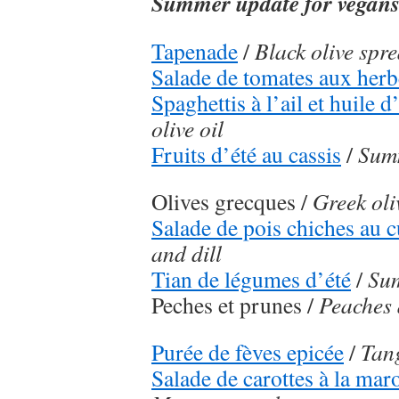
Summer update for vegan
Tapenade
/
Black olive spr
Salade de tomates aux herb
Spaghettis à l’ail et huile d
olive oil
Fruits d’été au cassis
/
Summ
Olives grecques /
Greek oli
Salade de pois chiches au 
and dill
Tian de légumes d’été
/
Sum
Peches et prunes /
Peaches
Purée de fèves epicée
/
Tang
Salade de carottes à la mar