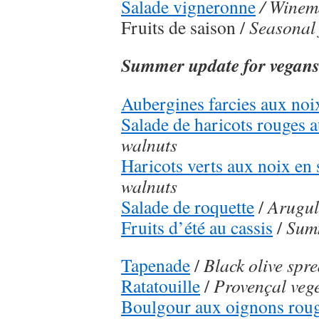
Salade vigneronne
/ Winem
Fruits de saison /
Seasonal 
Summer update for vegan
Aubergines farcies aux noi
Salade de haricots rouges 
walnuts
Haricots verts aux noix en 
walnuts
Salade de roquette
/
Arugul
Fruits d’été au cassis
/
Summ
Tapenade
/
Black olive spr
Ratatouille
/
Provençal veg
Boulgour aux oignons rou