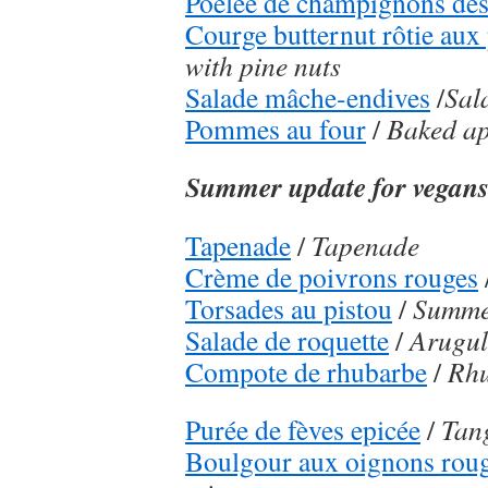
Poêlée de champignons des
Courge butternut rôtie aux
with pine nuts
Salade mâche-endives
/
Sal
Pommes au four
/
Baked ap
Summer update for vegan
Tapenade
/
Tapenade
Crème de poivrons rouges
Torsades au pistou
/
Summer
Salade de roquette
/
Arugul
Compote de rhubarbe
/
Rhu
Purée de fèves epicée
/
Tang
Boulgour aux oignons rou