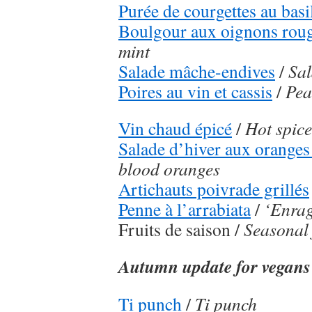
Purée de courgettes au basi
Boulgour aux oignons rou
mint
Salade mâche-endives
/
Sal
Poires au vin et cassis
/
Pea
Vin chaud épicé
/
Hot spic
Salade d’hiver aux oranges
blood oranges
Artichauts poivrade grillés
Penne à l’arrabiata
/
‘Enrag
Fruits de saison /
Seasonal 
Autumn update for vegans
Ti punch
/
Ti punch