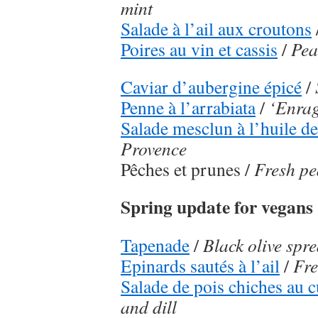
mint
Salade à l’ail aux croutons
Poires au vin et cassis
/
Pea
Caviar d’aubergine épicé
/
Penne à l’arrabiata
/
‘Enrag
Salade mesclun à l’huile d
Provence
Pêches et prunes /
Fresh pe
Spring update for vegans
Tapenade
/
Black olive spr
Epinards sautés à l’ail
/
Fre
Salade de pois chiches au 
and dill