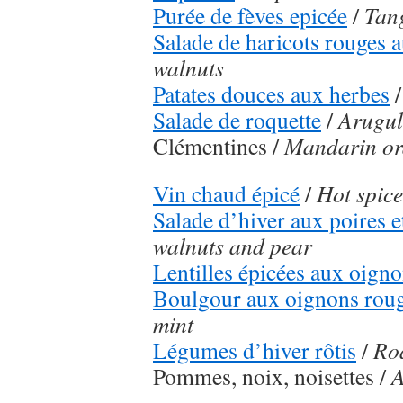
Purée de fèves epicée
/
Tan
Salade de haricots rouges 
walnuts
Patates douces aux herbes
Salade de roquette
/
Arugul
Clémentines /
Mandarin or
Vin chaud épicé
/
Hot spic
Salade d’hiver aux poires e
walnuts and pear
Lentilles épicées aux oign
Boulgour aux oignons rou
mint
Légumes d’hiver rôtis
/
Roa
Pommes, noix, noisettes /
A