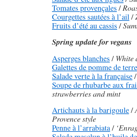
Tomates provençales
/
Roas
Courgettes sautées à l’ail
/
Fruits d’été au cassis
/
Summ
Spring update for vegans
Asperges blanches
/
White 
Galettes de pomme de terr
Salade verte à la française
Soupe de rhubarbe aux frai
strawberries and mint
Artichauts à la barigoule
/
Provence style
Penne à l’arrabiata
/
‘Enrag
Salade mesclun à l’huile d