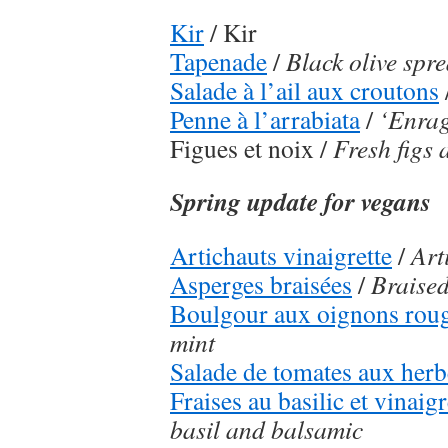
Kir
/ Kir
Tapenade
/
Black olive spr
Salade à l’ail aux croutons
Penne à l’arrabiata
/
‘Enrag
Figues et noix /
Fresh figs 
Spring update for vegans
Artichauts vinaigrette
/
Art
Asperges braisées
/
Braise
Boulgour aux oignons rou
mint
Salade de tomates aux herb
Fraises au basilic et vinai
basil and balsamic