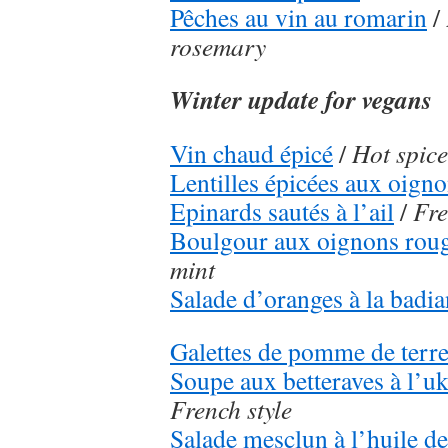
Pêches au vin au romarin
/
rosemary
Winter update for vegans
Vin chaud épicé
/
Hot spic
Lentilles épicées aux oign
Epinards sautés à l’ail
/
Fre
Boulgour aux oignons rou
mint
Salade d’oranges à la badi
Galettes de pomme de terr
Soupe aux betteraves à l’u
French style
Salade mesclun à l’huile d