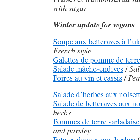
with sugar
Winter update for vegans
Soupe aux betteraves à l’u
French style
Galettes de pomme de terr
Salade mâche-endives
/
Sal
Poires au vin et cassis
/
Pea
Salade d’herbes aux noiset
Salade de betteraves aux n
herbs
Pommes de terre sarladaise
and parsley
Patates douces aux herbes