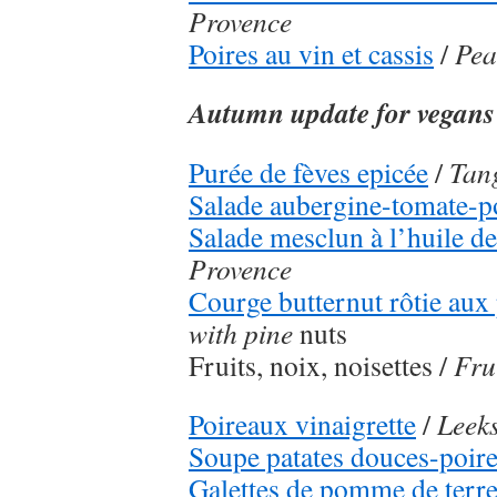
Provence
Poires au vin et cassis
/
Pea
Autumn update for vegans
Purée de fèves epicée
/
Tang
Salade aubergine-tomate-p
Salade mesclun à l’huile d
Provence
Courge butternut rôtie aux
with pine
nuts
Fruits, noix, noisettes /
Fru
Poireaux vinaigrette
/
Leeks
Soupe patates douces-poir
Galettes de pomme de terr