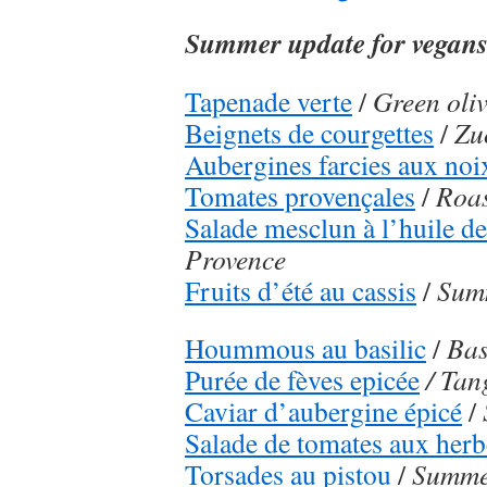
Summer update for vegan
Tapenade verte
/
Green oli
Beignets de courgettes
/
Zuc
Aubergines farcies aux noi
Tomates provençales
/
Roas
Salade mesclun à l’huile d
Provence
Fruits d’été au cassis
/
Summ
Hoummous au basilic
/
Bas
Purée de fèves epicée
/ Tan
Caviar d’aubergine épicé
/
Salade de tomates aux herb
Torsades au pistou
/
Summer