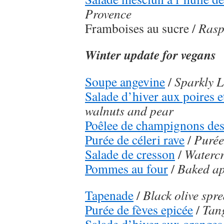
Provence
Framboises au sucre /
Rasp
Winter update for vegans
Soupe angevine
/
Sparkly L
Salade d’hiver aux poires e
walnuts and pear
Poêlee de champignons des
Purée de céleri rave
/
Purée
Salade de cresson
/
Watercr
Pommes au four
/
Baked ap
Tapenade
/
Black olive spr
Purée de fèves epicée
/
Tang